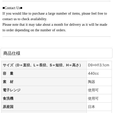
■Contact Us■
If you would like to purchase a large number of items, please feel free to
contact us to check availability.
Please note that it may take about a month for delivery as it will be made
to order depending on the number of orders.
商品仕様
サイズ（D＝直径、L＝長径、S＝短径、H＝高さ）
D9×H13.1cm
容 量
440cc
素 材
陶器
電子レンジ
使用可
食洗機
使用可
原産国
日本