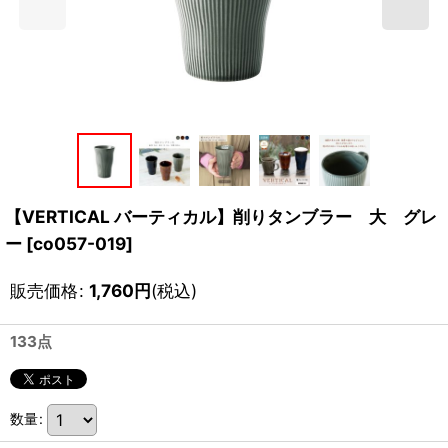
【VERTICAL バーティカル】削りタンブラー 大 グレ
ー
[
co057-019
]
販売価格
:
1,760
円
(税込)
133点
数量
: