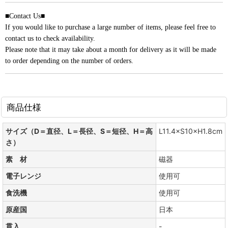
■Contact Us■
If you would like to purchase a large number of items, please feel free to
contact us to check availability.
Please note that it may take about a month for delivery as it will be made
to order depending on the number of orders.
商品仕様
サイズ（D＝直径、L＝長径、S＝短径、H＝高
L11.4×S10×H1.8cm
さ）
素 材
磁器
電子レンジ
使用可
食洗機
使用可
原産国
日本
貫入
-