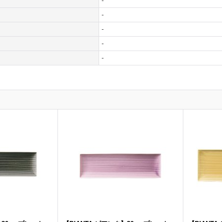
-
-
-
-
-