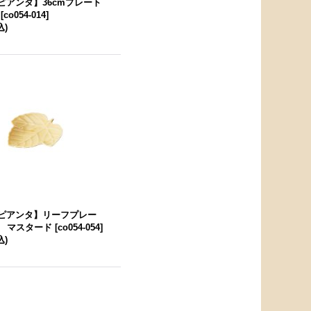
A ピアンタ】36cmプレート
[
co054-014
]
込)
A ピアンタ】リーフプレー
 マスタード
[
co054-054
]
込)