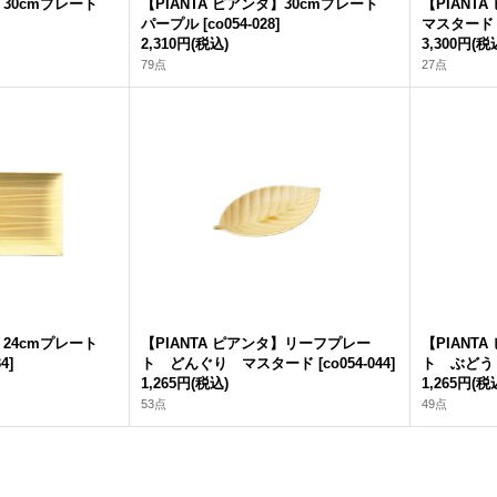
タ】30cmプレート
【PIANTA ピアンタ】30cmプレート
【PIANT
パープル
[
co054-028
]
マスタード
2,310円
(税込)
3,300円
(税
79点
27点
タ】24cmプレート
【PIANTA ピアンタ】リーフプレー
【PIANT
34
]
ト どんぐり マスタード
[
co054-044
]
ト ぶどう
1,265円
(税込)
1,265円
(税
53点
49点