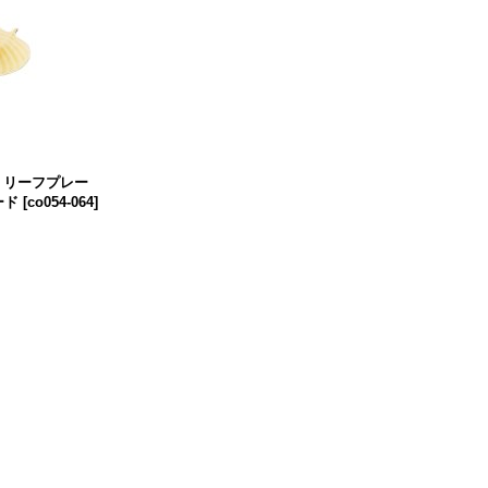
タ】リーフプレー
ード
[
co054-064
]