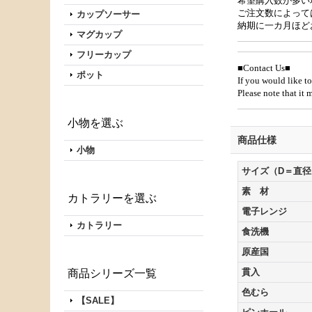
希望購入数が多い
ご注文数によって
カップソーサー
納期に一カ月ほど
マグカップ
フリーカップ
■Contact Us■
ポット
If you would like to
Please note that it
小物を選ぶ
商品仕様
小物
サイズ（D＝直径
素 材
カトラリーを選ぶ
電子レンジ
カトラリー
食洗機
原産国
貫入
商品シリーズ一覧
色むら
【SALE】