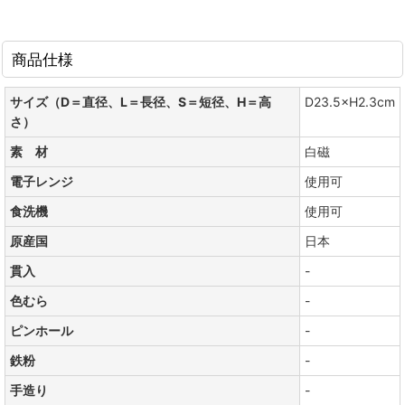
商品仕様
サイズ（D＝直径、L＝長径、S＝短径、H＝高
D23.5×H2.3cm
さ）
素 材
白磁
電子レンジ
使用可
食洗機
使用可
原産国
日本
貫入
-
色むら
-
ピンホール
-
鉄粉
-
手造り
-