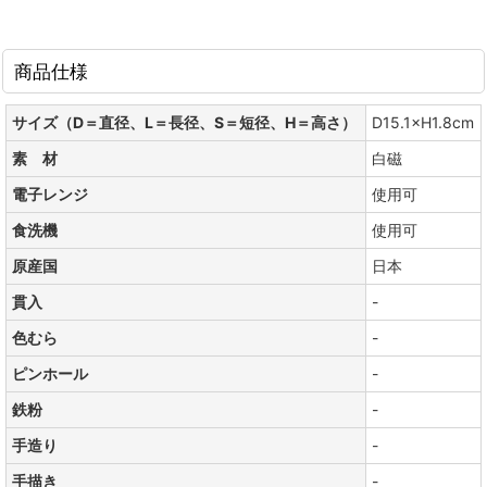
商品仕様
サイズ（D＝直径、L＝長径、S＝短径、H＝高さ）
D15.1×H1.8cm
素 材
白磁
電子レンジ
使用可
食洗機
使用可
原産国
日本
貫入
-
色むら
-
ピンホール
-
鉄粉
-
手造り
-
手描き
-