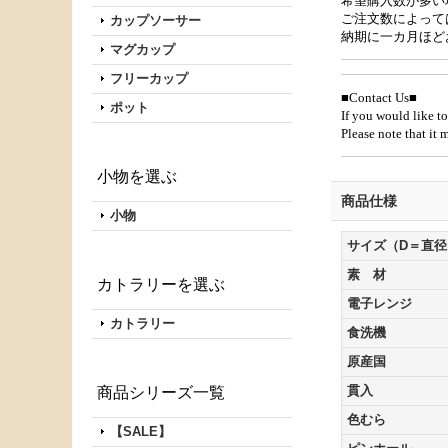
希望購入数が多い
ご注文数によって
カップソーサー
納期に一カ月ほど
マグカップ
フリーカップ
■Contact Us■
ポット
If you would like to
Please note that it
小物を選ぶ
商品仕様
小物
サイズ（D＝直径
素 材
カトラリーを選ぶ
電子レンジ
カトラリー
食洗機
原産国
貫入
商品シリーズ一覧
色むら
【SALE】