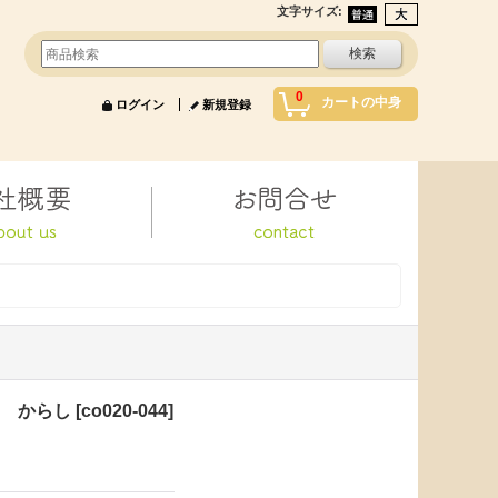
文字サイズ
:
0
カートの中身
ログイン
新規登録
L からし
[
co020-044
]