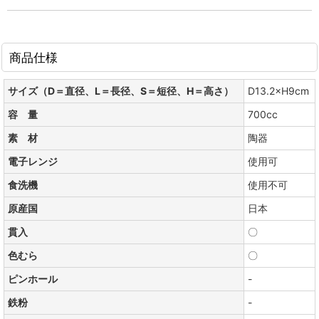
商品仕様
サイズ（D＝直径、L＝長径、S＝短径、H＝高さ）
D13.2×H9cm
容 量
700cc
素 材
陶器
電子レンジ
使用可
食洗機
使用不可
原産国
日本
貫入
〇
色むら
〇
ピンホール
-
鉄粉
-