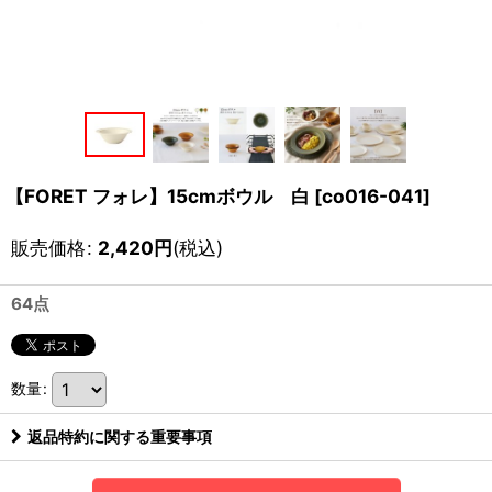
【FORET フォレ】15cmボウル 白
[
co016-041
]
販売価格
:
2,420
円
(税込)
64点
数量
:
返品特約に関する重要事項