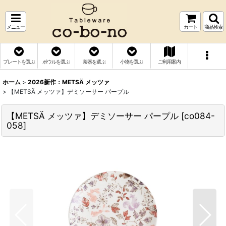
メニュー
カート
商品検索
プレートを選ぶ
ボウルを選ぶ
茶器を選ぶ
小物を選ぶ
ご利用案内
ホーム
>
2026新作：METSÄ メッツァ
>
【METSÄ メッツァ】デミソーサー パープル
【METSÄ メッツァ】デミソーサー パープル
[
co084-
058
]