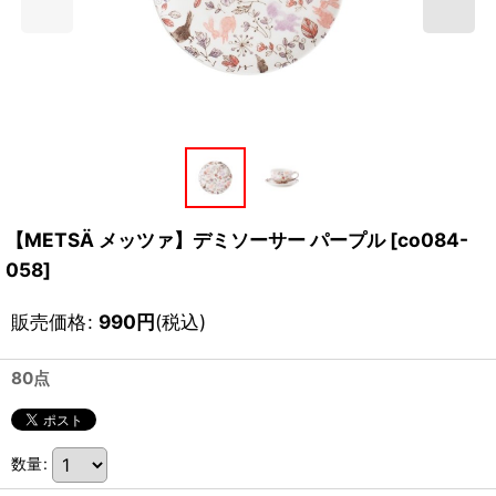
【METSÄ メッツァ】デミソーサー パープル
[
co084-
058
]
販売価格
:
990
円
(税込)
80点
数量
: