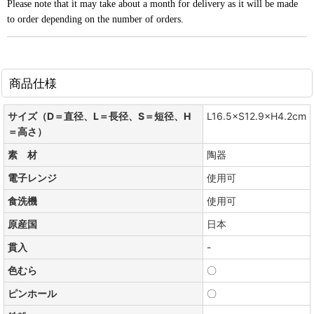
Please note that it may take about a month for delivery as it will be made
to order depending on the number of orders.
商品仕様
サイズ（D＝直径、L＝長径、S＝短径、H
L16.5×S12.9×H4.2cm
＝高さ）
素 材
陶器
電子レンジ
使用可
食洗機
使用可
原産国
日本
貫入
-
色むら
〇
ピンホール
〇