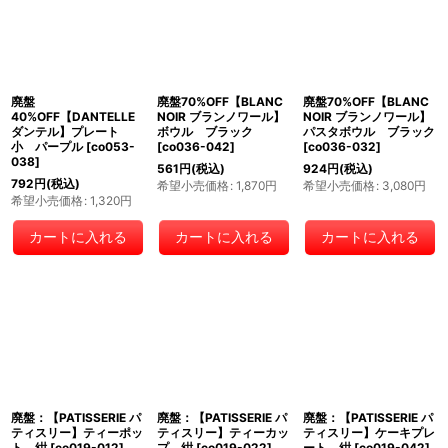
廃盤
廃盤70%OFF【BLANC
廃盤70%OFF【BLANC
40%OFF【DANTELLE
NOIR ブランノワール】
NOIR ブランノワール】
ダンテル】プレート
ボウル ブラック
パスタボウル ブラック
小 パープル
[
co053-
[
co036-042
]
[
co036-032
]
038
]
561
円
(税込)
924
円
(税込)
792
円
(税込)
希望小売価格
:
1,870
円
希望小売価格
:
3,080
円
希望小売価格
:
1,320
円
カートに入れる
カートに入れる
カートに入れる
廃盤：【PATISSERIE パ
廃盤：【PATISSERIE パ
廃盤：【PATISSERIE パ
ティスリー】ティーポッ
ティスリー】ティーカッ
ティスリー】ケーキプレ
ト 紺
[
co019-012
]
プ 紺
[
co019-022
]
ート 紺
[
co019-042
]