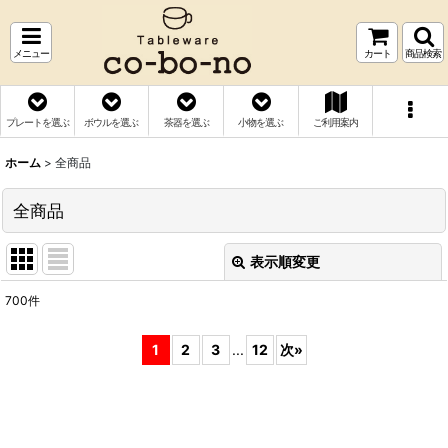
メニュー
カート
商品検索
プレートを選ぶ
ボウルを選ぶ
茶器を選ぶ
小物を選ぶ
ご利用案内
ホーム
>
全商品
全商品
表示順変更
閉じる
700
件
表示数
:
1
2
3
...
12
次
»
並び順
:
絞り込む