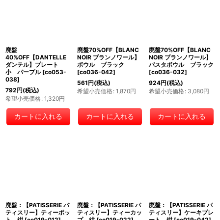
廃盤
廃盤70%OFF【BLANC
廃盤70%OFF【BLANC
40%OFF【DANTELLE
NOIR ブランノワール】
NOIR ブランノワール】
ダンテル】プレート
ボウル ブラック
パスタボウル ブラック
小 パープル
[
co053-
[
co036-042
]
[
co036-032
]
038
]
561
円
(税込)
924
円
(税込)
792
円
(税込)
希望小売価格
:
1,870
円
希望小売価格
:
3,080
円
希望小売価格
:
1,320
円
カートに入れる
カートに入れる
カートに入れる
廃盤：【PATISSERIE パ
廃盤：【PATISSERIE パ
廃盤：【PATISSERIE パ
ティスリー】ティーポッ
ティスリー】ティーカッ
ティスリー】ケーキプレ
ト 紺
[
co019-012
]
プ 紺
[
co019-022
]
ート 紺
[
co019-042
]