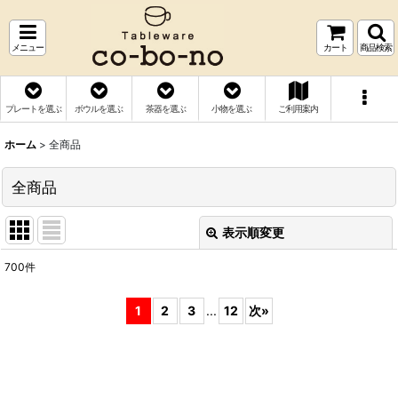
メニュー
カート
商品検索
プレートを選ぶ
ボウルを選ぶ
茶器を選ぶ
小物を選ぶ
ご利用案内
ホーム
>
全商品
全商品
表示順変更
閉じる
700
件
表示数
:
1
2
3
...
12
次
»
並び順
:
絞り込む