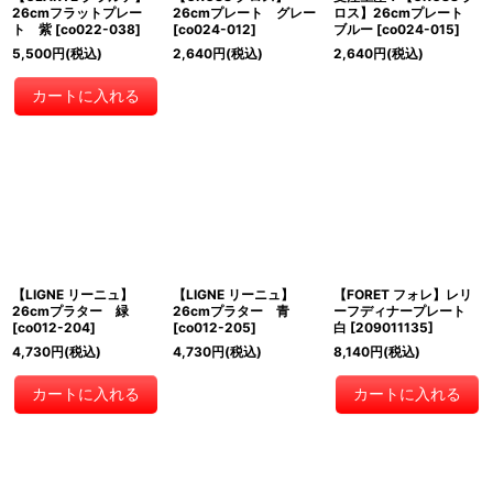
26cmフラットプレー
26cmプレート グレー
ロス】26cmプレート
ト 紫
[
co022-038
]
[
co024-012
]
ブルー
[
co024-015
]
5,500
円
(税込)
2,640
円
(税込)
2,640
円
(税込)
カートに入れる
【LIGNE リーニュ】
【LIGNE リーニュ】
【FORET フォレ】レリ
26cmプラター 緑
26cmプラター 青
ーフディナープレート
[
co012-204
]
[
co012-205
]
白
[
209011135
]
4,730
円
(税込)
4,730
円
(税込)
8,140
円
(税込)
カートに入れる
カートに入れる