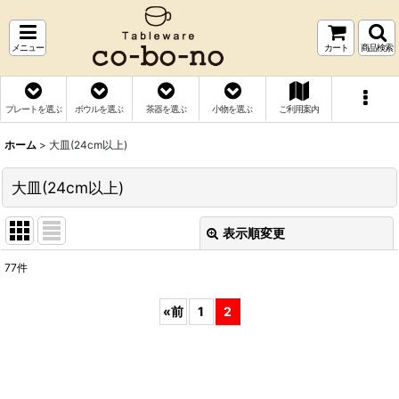
メニュー
カート
商品検索
プレートを選ぶ
ボウルを選ぶ
茶器を選ぶ
小物を選ぶ
ご利用案内
ホーム
>
大皿(24cm以上)
大皿(24cm以上)
表示順変更
閉じる
77
件
表示数
:
«
前
1
2
並び順
:
絞り込む