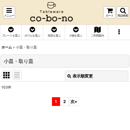
メニュー
カート
商品検索
プレートを選ぶ
ボウルを選ぶ
茶器を選ぶ
小物を選ぶ
ご利用案内
ホーム
>
小皿・取り皿
小皿・取り皿
表示順変更
閉じる
103
件
表示数
:
1
2
次
»
並び順
:
絞り込む