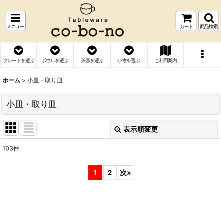
メニュー
カート
商品検索
プレートを選ぶ
ボウルを選ぶ
茶器を選ぶ
小物を選ぶ
ご利用案内
ホーム
>
小皿・取り皿
小皿・取り皿
表示順変更
閉じる
103
件
表示数
:
1
2
次
»
並び順
:
絞り込む