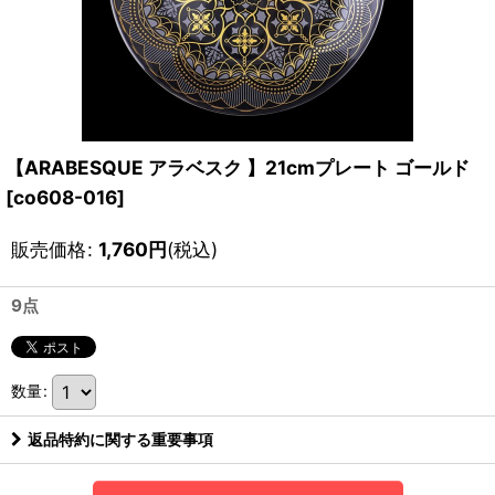
【ARABESQUE アラベスク 】21cmプレート ゴールド
[
co608-016
]
販売価格
:
1,760
円
(税込)
9点
数量
:
返品特約に関する重要事項