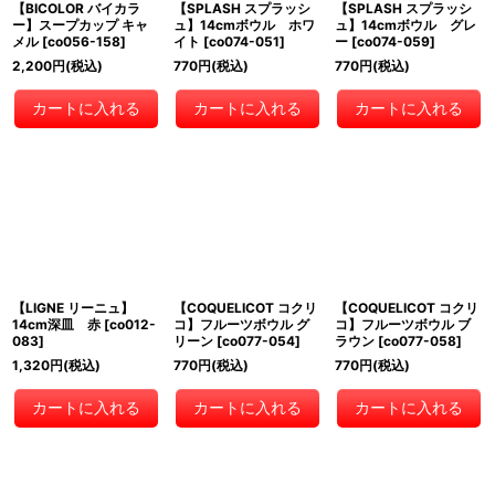
【BICOLOR バイカラ
【SPLASH スプラッシ
【SPLASH スプラッシ
ー】スープカップ キャ
ュ】14cmボウル ホワ
ュ】14cmボウル グレ
メル
[
co056-158
]
イト
[
co074-051
]
ー
[
co074-059
]
2,200
円
(税込)
770
円
(税込)
770
円
(税込)
カートに入れる
カートに入れる
カートに入れる
【LIGNE リーニュ】
【COQUELICOT コクリ
【COQUELICOT コクリ
14cm深皿 赤
[
co012-
コ】フルーツボウル グ
コ】フルーツボウル ブ
083
]
リーン
[
co077-054
]
ラウン
[
co077-058
]
1,320
円
(税込)
770
円
(税込)
770
円
(税込)
カートに入れる
カートに入れる
カートに入れる