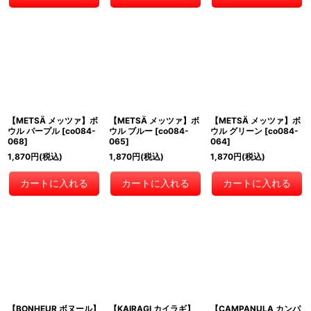
【METSÄ メッツァ】ボ
【METSÄ メッツァ】ボ
【METSÄ メッツァ】ボ
ウル パープル
[
co084-
ウル ブルー
[
co084-
ウル グリーン
[
co084-
068
]
065
]
064
]
1,870
円
(税込)
1,870
円
(税込)
1,870
円
(税込)
カートに入れる
カートに入れる
カートに入れる
【BONHEUR ボヌール】
【KAIRAGI カイラギ】
【CAMPANULA カンパ