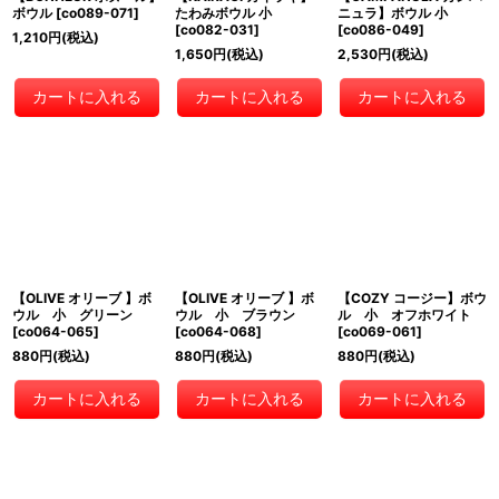
ボウル
[
co089-071
]
たわみボウル 小
ニュラ】ボウル 小
[
co082-031
]
[
co086-049
]
1,210
円
(税込)
1,650
円
(税込)
2,530
円
(税込)
カートに入れる
カートに入れる
カートに入れる
【OLIVE オリーブ 】ボ
【OLIVE オリーブ 】ボ
【COZY コージー】ボウ
ウル 小 グリーン
ウル 小 ブラウン
ル 小 オフホワイト
[
co064-065
]
[
co064-068
]
[
co069-061
]
880
円
(税込)
880
円
(税込)
880
円
(税込)
カートに入れる
カートに入れる
カートに入れる