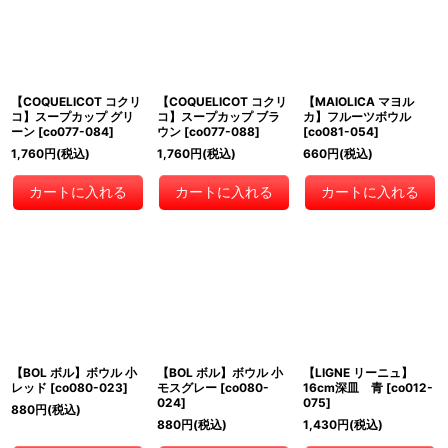
【COQUELICOT コクリ
【COQUELICOT コクリ
【MAIOLICA マヨル
コ】スープカップ グリ
コ】スープカップ ブラ
カ】フルーツボウル
ーン
[
co077-084
]
ウン
[
co077-088
]
[
co081-054
]
1,760
円
(税込)
1,760
円
(税込)
660
円
(税込)
カートに入れる
カートに入れる
カートに入れる
【BOL ボル】ボウル 小
【BOL ボル】ボウル 小
【LIGNE リーニュ】
レッド
[
co080-023
]
モスグレー
[
co080-
16cm深皿 青
[
co012-
024
]
075
]
880
円
(税込)
880
円
(税込)
1,430
円
(税込)