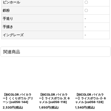
ピンホール
〇
鉄粉
〇
手造り
-
手描き
-
イングレーズ
-
関連商品
【BICOLOR バイカラ
【BICOLOR バイカラ
【BICOLOR バイカラ
ー】くくりボウル グリ
ー】ライスボウル 大 キ
ー】ライスボウル 小 キ
ーン
[
co056-144
]
ャメル
[
co056-118
]
ャメル
[
co056-128
]
2,530
円
(税込)
1,650
円
(税込)
1,540
円
(税込)