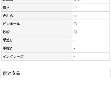
貫入
〇
色むら
〇
ピンホール
〇
鉄粉
〇
手造り
-
手描き
-
イングレーズ
-
関連商品