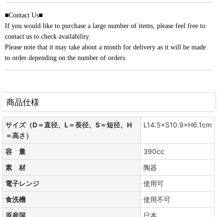
■Contact Us■
If you would like to purchase a large number of items, please feel free to
contact us to check availability.
Please note that it may take about a month for delivery as it will be made
to order depending on the number of orders.
商品仕様
サイズ（D＝直径、L＝長径、S＝短径、H
L14.5×S10.9×H6.1cm
＝高さ）
容 量
390cc
素 材
陶器
電子レンジ
使用可
食洗機
使用不可
原産国
日本