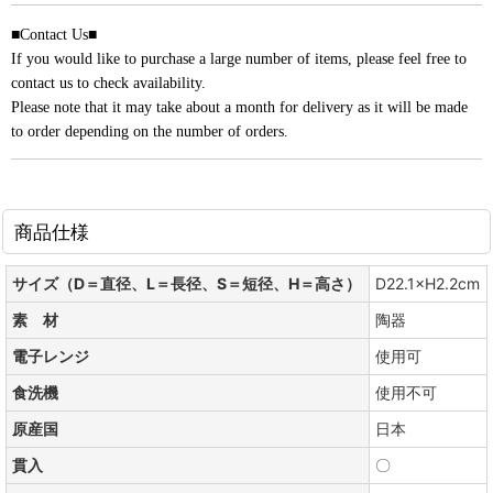
■Contact Us■
If you would like to purchase a large number of items, please feel free to
contact us to check availability.
Please note that it may take about a month for delivery as it will be made
to order depending on the number of orders.
商品仕様
サイズ（D＝直径、L＝長径、S＝短径、H＝高さ）
D22.1×H2.2cm
素 材
陶器
電子レンジ
使用可
食洗機
使用不可
原産国
日本
貫入
〇