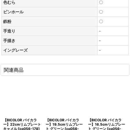
色むら
〇
ピンホール
〇
鉄粉
〇
手造り
-
手描き
-
イングレーズ
-
関連商品
【BICOLOR バイカラ
【BICOLOR バイカラ
【BICOLOR バイカラ
ー】22cmリムプレート
ー】19.5cmリムプレー
ー】16.5cmリムプレー
キャメル
[
co056-178
]
ト グリーン
[
co056-
ト グリーン
[
co056-