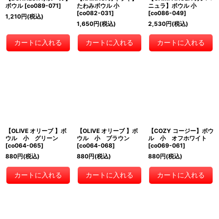
ボウル
[
co089-071
]
たわみボウル 小
ニュラ】ボウル 小
[
co082-031
]
[
co086-049
]
1,210
円
(税込)
1,650
円
(税込)
2,530
円
(税込)
カートに入れる
カートに入れる
カートに入れる
【OLIVE オリーブ 】ボ
【OLIVE オリーブ 】ボ
【COZY コージー】ボウ
ウル 小 グリーン
ウル 小 ブラウン
ル 小 オフホワイト
[
co064-065
]
[
co064-068
]
[
co069-061
]
880
円
(税込)
880
円
(税込)
880
円
(税込)
カートに入れる
カートに入れる
カートに入れる