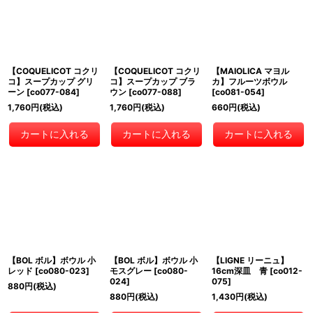
【COQUELICOT コクリ
【COQUELICOT コクリ
【MAIOLICA マヨル
コ】スープカップ グリ
コ】スープカップ ブラ
カ】フルーツボウル
ーン
[
co077-084
]
ウン
[
co077-088
]
[
co081-054
]
1,760
円
(税込)
1,760
円
(税込)
660
円
(税込)
カートに入れる
カートに入れる
カートに入れる
【BOL ボル】ボウル 小
【BOL ボル】ボウル 小
【LIGNE リーニュ】
レッド
[
co080-023
]
モスグレー
[
co080-
16cm深皿 青
[
co012-
024
]
075
]
880
円
(税込)
880
円
(税込)
1,430
円
(税込)