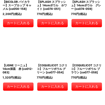
【BICOLOR バイカラ
【SPLASH スプラッシ
【SPLASH スプラッシ
ー】スープカップ キャ
ュ】14cmボウル ホワ
ュ】14cmボウル グレ
メル
[
co056-158
]
イト
[
co074-051
]
ー
[
co074-059
]
2,200
円
(税込)
770
円
(税込)
770
円
(税込)
カートに入れる
カートに入れる
カートに入れる
【LIGNE リーニュ】
【COQUELICOT コクリ
【COQUELICOT コクリ
14cm深皿 赤
[
co012-
コ】フルーツボウル グ
コ】フルーツボウル ブ
083
]
リーン
[
co077-054
]
ラウン
[
co077-058
]
1,320
円
(税込)
770
円
(税込)
770
円
(税込)
カートに入れる
カートに入れる
カートに入れる