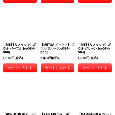
【METSÄ メッツァ】ボ
【METSÄ メッツァ】ボ
【METSÄ メッツァ】ボ
ウル パープル
[
co084-
ウル ブルー
[
co084-
ウル グリーン
[
co084-
068
]
065
]
064
]
1,870
円
(税込)
1,870
円
(税込)
1,870
円
(税込)
カートに入れる
カートに入れる
カートに入れる
【BONHEUR ボヌール】
【KAIRAGI カイラギ】
【CAMPANULA カンパ