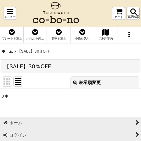
メニュー
カート
商品検索
プレートを選ぶ
ボウルを選ぶ
茶器を選ぶ
小物を選ぶ
ご利用案内
ホーム
>
【SALE】30％OFF
【SALE】30％OFF
表示順変更
閉じる
0
件
表示数
:
並び順
:
ホーム
絞り込む
ログイン