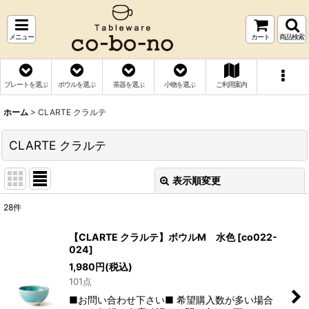
メニュー
カート
商品検索
プレートを選ぶ
ボウルを選ぶ
茶器を選ぶ
小物を選ぶ
ご利用案内
ホーム
>
CLARTE クラルテ
CLARTE クラルテ
表示順変更
閉じる
28
件
表示数
:
【CLARTE クラルテ】ボウルM 水色
[
co022-
024
]
並び順
:
1,980
円
(税込)
101点
絞り込む
■お問い合わせ下さい■ 希望購入数が多い場合