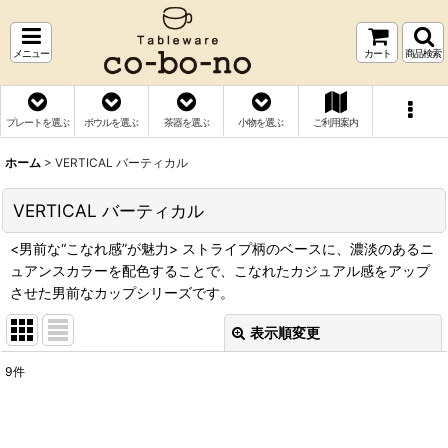
メニュー
カート
商品検索
プレートを選ぶ
ボウルを選ぶ
茶器を選ぶ
小物を選ぶ
ご利用案内
ホーム
>
VERTICAL バーティカル
VERTICAL バーティカル
<男前な“こなれ感”が魅力> ストライプ柄のベースに、濃淡のあるニ
ュアンスカラーを配色することで、こなれたカジュアル感をアップ
させた男前なカップシリーズです。
表示順変更
閉じる
9
件
表示数
:
並び順
: