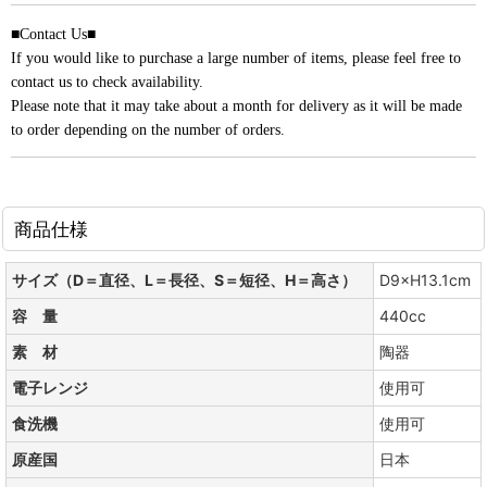
■Contact Us■
If you would like to purchase a large number of items, please feel free to
contact us to check availability.
Please note that it may take about a month for delivery as it will be made
to order depending on the number of orders.
商品仕様
サイズ（D＝直径、L＝長径、S＝短径、H＝高さ）
D9×H13.1cm
容 量
440cc
素 材
陶器
電子レンジ
使用可
食洗機
使用可
原産国
日本