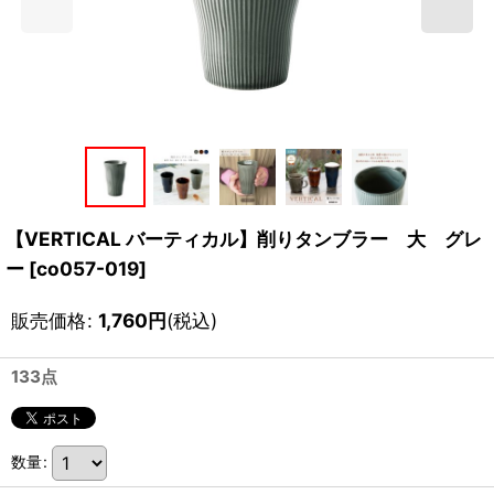
【VERTICAL バーティカル】削りタンブラー 大 グレ
ー
[
co057-019
]
販売価格
:
1,760
円
(税込)
133点
数量
: