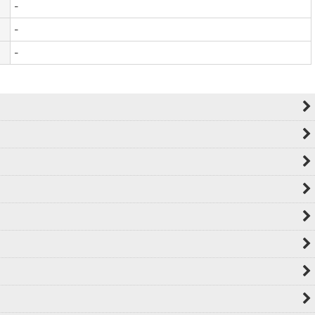
-
-
-