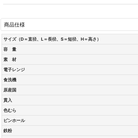
商品仕様
サイズ（D＝直径、L＝長径、S＝短径、H＝高さ）
容 量
素 材
電子レンジ
食洗機
原産国
貫入
色むら
ピンホール
鉄粉