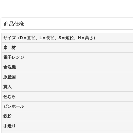
商品仕様
サイズ（D＝直径、L＝長径、S＝短径、H＝高さ）
素 材
電子レンジ
食洗機
原産国
貫入
色むら
ピンホール
鉄粉
手造り