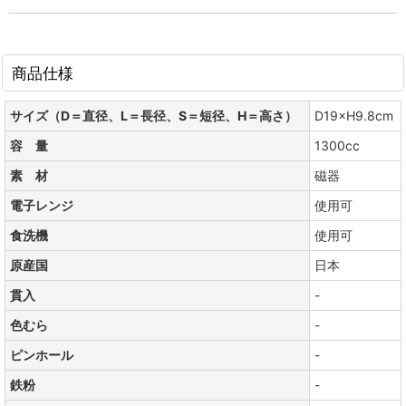
商品仕様
サイズ（D＝直径、L＝長径、S＝短径、H＝高さ）
D19×H9.8cm
容 量
1300cc
素 材
磁器
電子レンジ
使用可
食洗機
使用可
原産国
日本
貫入
-
色むら
-
ピンホール
-
鉄粉
-