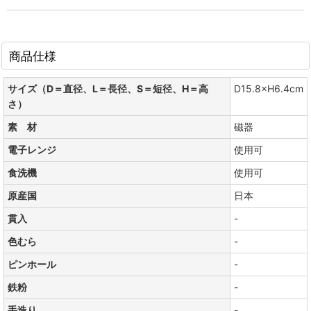
商品仕様
サイズ（D＝直径、L＝長径、S＝短径、H＝高
D15.8×H6.4cm
さ）
素 材
磁器
電子レンジ
使用可
食洗機
使用可
原産国
日本
貫入
-
色むら
-
ピンホール
-
鉄粉
-
手造り
-