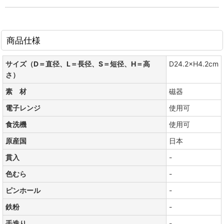
商品仕様
サイズ（D＝直径、L＝長径、S＝短径、H＝高
D24.2×H4.2cm
さ）
素 材
磁器
電子レンジ
使用可
食洗機
使用可
原産国
日本
貫入
-
色むら
-
ピンホール
-
鉄粉
-
手造り
-