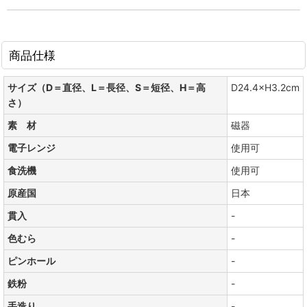
商品仕様
サイズ（D＝直径、L＝長径、S＝短径、H＝高
D24.4×H3.2cm
さ）
素 材
磁器
電子レンジ
使用可
食洗機
使用可
原産国
日本
貫入
-
色むら
-
ピンホール
-
鉄粉
-
手造り
-