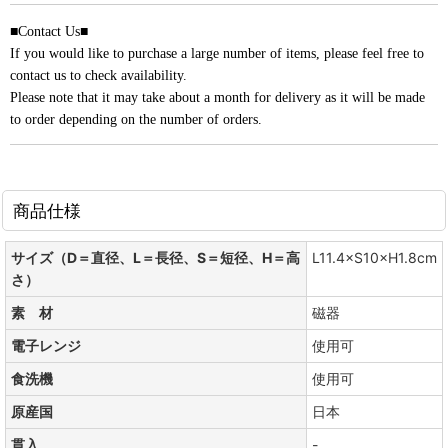
■Contact Us■
If you would like to purchase a large number of items, please feel free to
contact us to check availability.
Please note that it may take about a month for delivery as it will be made
to order depending on the number of orders.
商品仕様
サイズ（D＝直径、L＝長径、S＝短径、H＝高
L11.4×S10×H1.8cm
さ）
素 材
磁器
電子レンジ
使用可
食洗機
使用可
原産国
日本
貫入
-