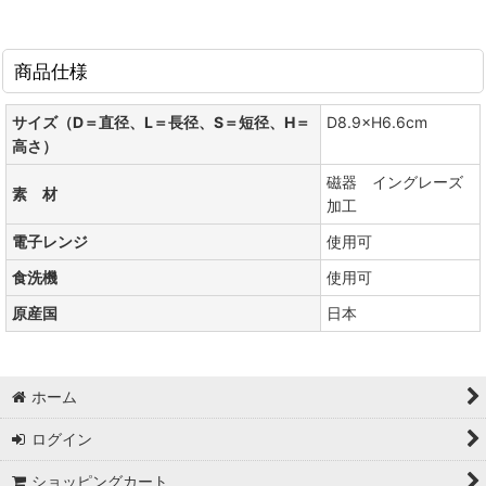
商品仕様
サイズ（D＝直径、L＝長径、S＝短径、H＝
D8.9×H6.6cm
高さ）
磁器 イングレーズ
素 材
加工
電子レンジ
使用可
食洗機
使用可
原産国
日本
ホーム
ログイン
ショッピングカート