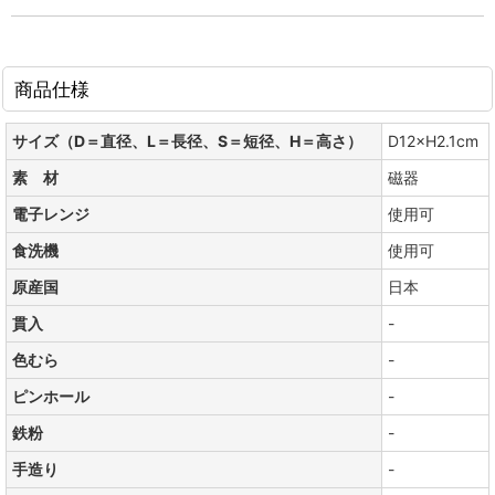
商品仕様
サイズ（D＝直径、L＝長径、S＝短径、H＝高さ）
D12×H2.1cm
素 材
磁器
電子レンジ
使用可
食洗機
使用可
原産国
日本
貫入
-
色むら
-
ピンホール
-
鉄粉
-
手造り
-