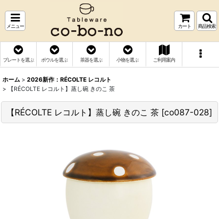
メニュー
カート
商品検索
プレートを選ぶ
ボウルを選ぶ
茶器を選ぶ
小物を選ぶ
ご利用案内
ホーム
>
2026新作：RÉCOLTE レコルト
>
【RÉCOLTE レコルト】蒸し碗 きのこ 茶
【RÉCOLTE レコルト】蒸し碗 きのこ 茶
[
co087-028
]