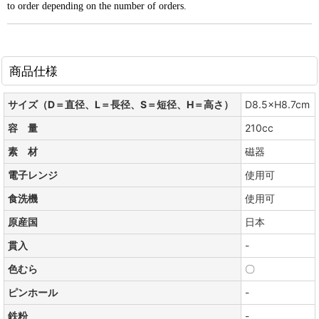
to order depending on the number of orders.
商品仕様
サイズ（D＝直径、L＝長径、S＝短径、H＝高さ）
D8.5×H8.7cm
容 量
210cc
素 材
磁器
電子レンジ
使用可
食洗機
使用可
原産国
日本
貫入
-
色むら
〇
ピンホール
-
鉄粉
-