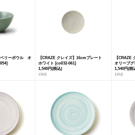
ズ】ベリーボウル オ
【CRAZE クレイズ】16cmプレート
【CRAZE
-054
]
ホワイト
[
co032-061
]
オリーブグ
1,540円
(税込)
1,540円
(税
118点
110点