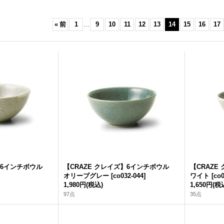
«
前
1
...
9
10
11
12
13
14
15
16
17
ズ】6インチボウル
【CRAZE クレイズ】6インチボウル
【CRAZ
オリーブグレー
[
co032-044
]
ワイト
[
co0
1,980円
(税込)
1,650円
(税
97点
35点