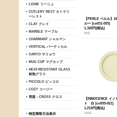
LIGNE リーニュ
CUTLERY REST カトラリ
ーレスト
【PERLE ペルル】
ルー
[
co031-055
]
CLAY クレイ
1,320円
(税込)
MARBLE マーブル
30点
CHARMANT シャルマン
VERTICAL バーティカル
SARYO サリョウ
MUG CUP マグカップ
HEAT-RESISTANT GLASS
耐熱グラス
PICCOLO ピッコロ
COZY コージー
廃盤：CROSS クロス
【INNOCENCE 
ト 白
[
co055-021
]
1,210円
(税込)
115点
特定商取引法表示