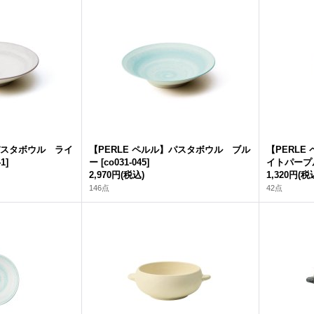
】パスタボウル ライ
【PERLE ペルル】パスタボウル ブル
【PERLE
41
]
ー
[
co031-045
]
イトパープ
2,970円
(税込)
1,320円
(税
146点
42点