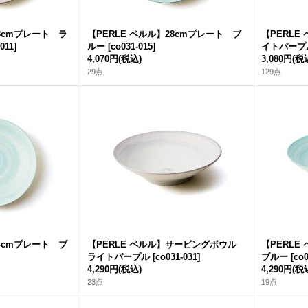
28cmプレート ラ
【PERLE ペルル】28cmプレート ブ
【PERLE
011
]
ルー
[
co031-015
]
イトパープ
4,070円
(税込)
3,080円
(税
29点
129点
24cmプレート ブ
【PERLE ペルル】サービングボウル
【PERL
ライトパープル
[
co031-031
]
ブルー
[
co0
4,290円
(税込)
4,290円
(税
23点
19点