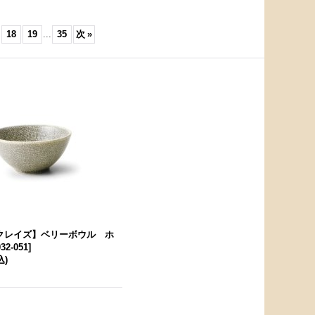
18
19
...
35
次
»
E クレイズ】ベリーボウル ホ
32-051
]
込)