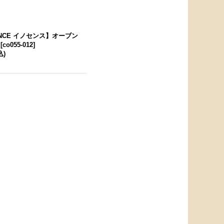
ENCE イノセンス】オーブン
[
co055-012
]
込)