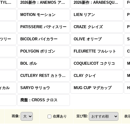
2026新作：CAFE STYLE カフェスタイル
2026新作：ANEMOS アネモス
2026新作：ARABESQUE アラベスク
F
MOTION モーション
LIEN リアン
P
PATISSERIE パティスリー
CRAZE クレイズ
P
ンツリー
BICOLOR バイカラー
OLIVE オリーブ
POLYGON ポリゴン
FLEURETTE フルレット
BOL ボル
COQUELICOT コクリコ
M
CUTLERY REST カトラリーレスト
CLAY クレイ
ティカル
SARYO サリョウ
MUG CUP マグカップ
廃盤：CROSS クロス
画像
:
並び順
:
在庫あり
表