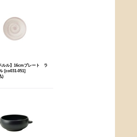
 ペルル】16cmプレート ラ
ル
[
co031-051
]
込)