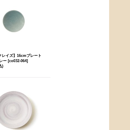
 クレイズ】16cmプレート
レー
[
co032-064
]
込)