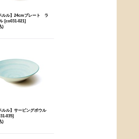
 ペルル】24cmプレート ラ
ル
[
co031-021
]
込)
E ペルル】サービングボウル
31-035
]
込)