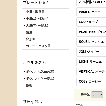
プレートを選ぶ
小皿・取り皿
PANIER パニエ
中皿(18〜23cm)
LOOP ループ
大皿(24cm以上)
PLANTREE プラ
角皿
変形皿
SOLEIL ソレイユ
カレー・パスタ皿
JOLI ジョリー
LIGNE リーニュ
ボウルを選ぶ
ボウル小(15cm未満)
VERTICAL バー
ボウル大(15cm以上)
COZY コージー
飯碗
表示数
:
茶器を選ぶ
700
件